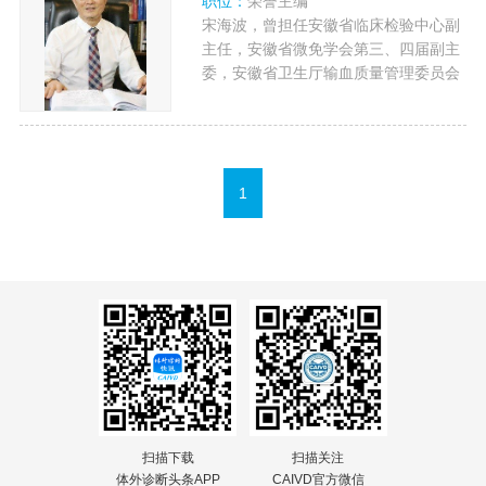
职位：
荣誉主编
宋海波，曾担任安徽省临床检验中心副
主任，安徽省微免学会第三、四届副主
委，安徽省卫生厅输血质量管理委员会
秘书长。
1
扫描下载
扫描关注
体外诊断头条APP
CAIVD官方微信