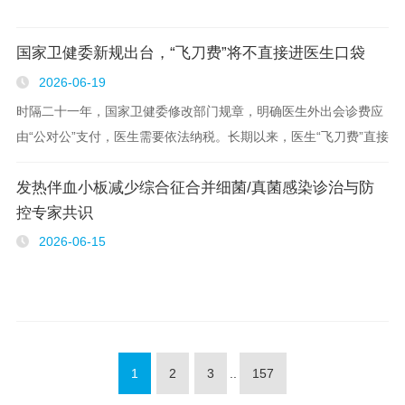
国家卫健委新规出台，“飞刀费”将不直接进医生口袋
2026-06-19
时隔二十一年，国家卫健委修改部门规章，明确医生外出会诊费应
由“公对公”支付，医生需要依法纳税。长期以来，医生“飞刀费”直接
入私囊的行业乱象，有望终结。 15日，国家卫健委法规司发布“国
发热伴血小板减少综合征合并细菌/真菌感染诊治与防
家卫生健康委关于修改和废止部分..
控专家共识
2026-06-15
1
2
3
..
157