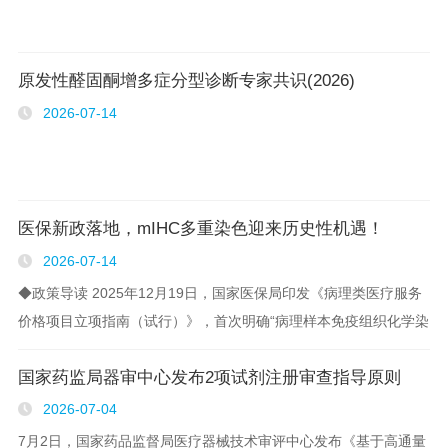
原发性醛固酮增多症分型诊断专家共识(2026)
2026-07-14
医保新政落地，mIHC多重染色迎来历史性机遇！
2026-07-14
◆政策导读 2025年12月19日，国家医保局印发《病理类医疗服务
价格项目立项指南（试行）》，首次明确“病理样本免疫组织化学染
色检查费”可加收“多重染色”费用。叠加2023年《全国医疗服务项目
国家药监局器审中心发布2项试剂注册审查指导原则
技术规范（2023年版）》的政策铺垫..
2026-07-04
7月2日，国家药品监督局医疗器械技术审评中心发布《基于高通量