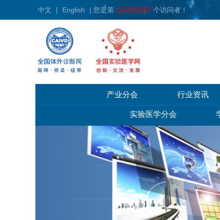
中文
|
English
| 您是第
125602197
个访问者！
产业分会
行业资讯
实验医学分会