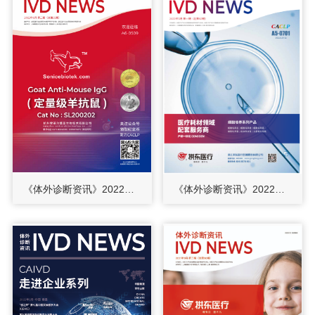
《体外诊断资讯》2022第二期
《体外诊断资讯》2022第一期