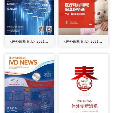
《体外诊断资讯》2021第四期
《体外诊断资讯》2021第三期