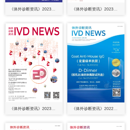
《体外诊断资讯》2023第四期
《体外诊断资讯》2023第二期
《体外诊断资讯》2023第一期
《体外诊断资讯》2022第三期