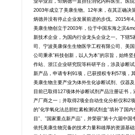
业毕业后，邹炳德一直担任消化内科医生。医院
2003年成立了美康生物。12年来，在其正确
炳德并没有停止企业发展前进的步伐。2015年
美康生物创立于2003年，位于中国东海之滨&
新技术企业，为国内行业龙头企业之一。下辖5
司、宁波美康保生生物医学工程有限公司、美国
公司秉承"科技创新，以人为本"的宗旨，始终
作站、浙江企业研究院等科研平台，涉及诊断试剂
新产品，申请专利91项，已获授权专利57项，
美康生物主要产业为体外生化诊断试剂、仪器及
目前已取得127项体外诊断试剂产品注册证书
产厂商之一；并取得2项全自动生化分析仪和2
的"化学氧化法总胆红素检测试剂盒"填补了国内
目"、"国家重点新产品"，并荣获"第十六届中国
依托美康生物完备的技术力量和雄厚的资源基础