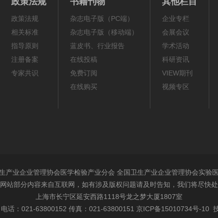
政策法规
书籍刊物
其他栏目
政策法规
杂志电子版（PC端）
企业专栏
相关标准
杂志电子版（移动端）
会展会议
指导原则
蓝皮书、行业报告
学术活动
注册备案
在线投稿
科研资讯
专家共识
免费订阅
VIEW期刊
在线购买
视频专区
生产业企业管理协会医学检验产业分会 全国卫生产业企业管理协会实验
网站部分内容来自互联网，如有涉及版权问题请及时告知，我们将尽快处
上海市长宁区延安西路1118号龙之梦大厦1807室
电话：021-63800152 传真：021-63800151
京ICP备15010734号-10
技