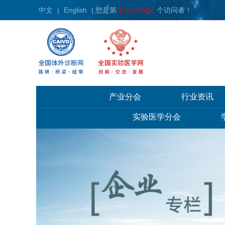
中文
|
English
| 您是第
125579918
个访问者！
产业分会
行业资讯
实验医学分会