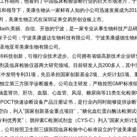
工作期间，他看到了中国临床检验诊断行业的巨大市场潜力，于
决策和领导下，美康生物从一家鲜有人知的小公司迅速发展成为20
4月，美康生物正式在深圳证券交易所创业板上市。
mdash;美丽、自信、开放的宁波，是一家专业从事生物科技产
家子公司：宁波美康盛达生物科技有限公司、宁波美康盛德生物
圣地亚哥美康生物有限公司。
坚持科技创新，引领行业技术进步。公司拥有省级高新技术企业
及临床检验仪器两大研究领域。目前研发人员200多人，其中博
其中发明专利31项，先后承担国家创新基金2项、火炬计划1项、
独立第三方医学诊断服务。公司自主研发，严格按照GMP标准
，涵盖肾功、肝功、血脂、心血管、风湿、糖尿病等11类生化检
项POCT快速诊断设备产品注册证书，是行业内同时能够提供诊
空白，列入"国家创新基金重点项目"，"糖化血红蛋白酶法检测试
专利优秀奖"； 胱抑素C检测试剂盒（CYS-C）列入"国家火炬计
，公司按照卫生部三级医院临床检验中心标准设立的宁波美康盛