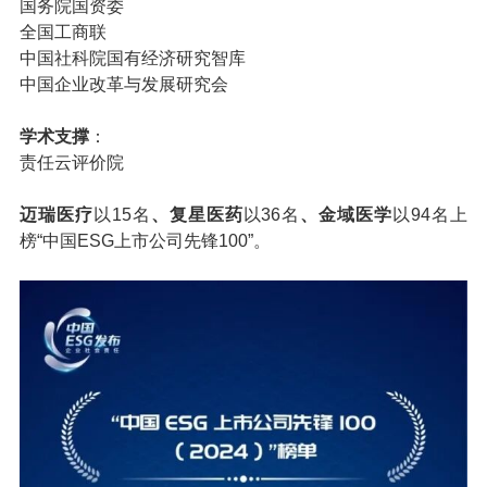
国务院国资委
全国工商联
中国社科院国有经济研究智库
中国企业改革与发展研究会
学术支撑
：
责任云评价院
迈瑞医疗
以15名
、复星医药
以36名
、金域医学
以94名上
榜“中国ESG上市公司先锋100”。