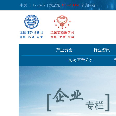
中文
|
English
| 您是第
125743061
个访问者！
产业分会
行业资讯
实验医学分会