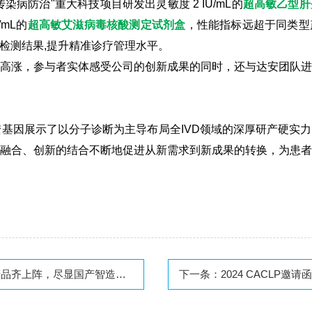
病防治"重大科技项目研发出灵敏度 2 IU/mL的
超高敏乙型肝
/mL的
超高敏艾滋病毒核酸测定试剂盒
，性能指标远超于同类型
检测结果,提升精准诊疗管理水平。
高涨，参与者实体感受公司的创新成果的同时，还与达安团队
安基因展示了以分子诊断为主导布局全IVD领域的深厚研产硬实
融合、创新的结合不断地促进从新需求到新成果的转换，为患
产品齐上阵，尽显国产智造硬实力
下一条：
2024 CACLP邀请