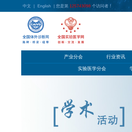
中文
|
English
| 您是第
125743098
个访问者！
产业分会
行业资讯
实验医学分会