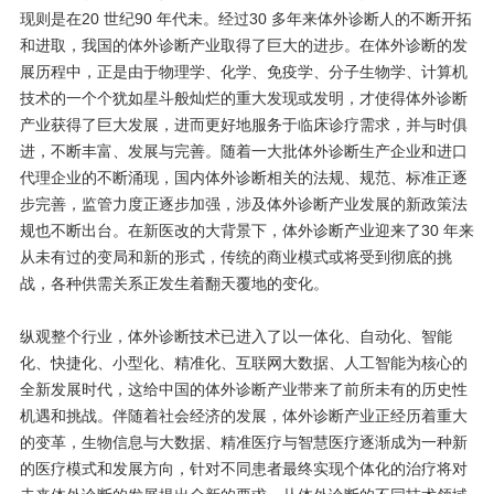
现则是在20 世纪90 年代未。经过30 多年来体外诊断人的不断开拓
和进取，我国的体外诊断产业取得了巨大的进步。在体外诊断的发
展历程中，正是由于物理学、化学、免疫学、分子生物学、计算机
技术的一个个犹如星斗般灿烂的重大发现或发明，才使得体外诊断
产业获得了巨大发展，进而更好地服务于临床诊疗需求，并与时俱
进，不断丰富、发展与完善。随着一大批体外诊断生产企业和进口
代理企业的不断涌现，国内体外诊断相关的法规、规范、标准正逐
步完善，监管力度正逐步加强，涉及体外诊断产业发展的新政策法
规也不断出台。在新医改的大背景下，体外诊断产业迎来了30 年来
从未有过的变局和新的形式，传统的商业模式或将受到彻底的挑
战，各种供需关系正发生着翻天覆地的变化。
纵观整个行业，体外诊断技术已进入了以一体化、自动化、智能
化、快捷化、小型化、精准化、互联网大数据、人工智能为核心的
全新发展时代，这给中国的体外诊断产业带来了前所未有的历史性
机遇和挑战。伴随着社会经济的发展，体外诊断产业正经历着重大
的变革，生物信息与大数据、精准医疗与智慧医疗逐渐成为一种新
的医疗模式和发展方向，针对不同患者最终实现个体化的治疗将对