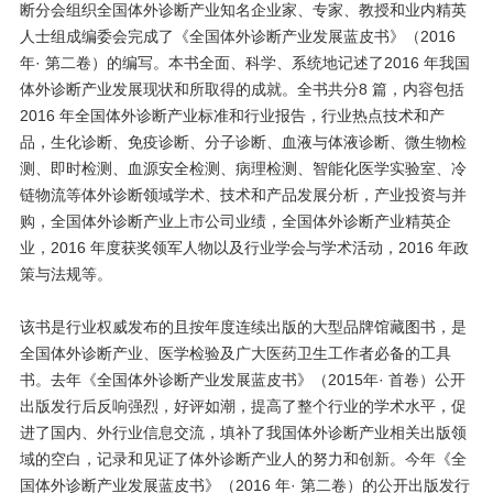
断分会组织全国体外诊断产业知名企业家、专家、教授和业内精英
人士组成编委会完成了《全国体外诊断产业发展蓝皮书》（2016
年· 第二卷）的编写。本书全面、科学、系统地记述了2016 年我国
体外诊断产业发展现状和所取得的成就。全书共分8 篇，内容包括
2016 年全国体外诊断产业标准和行业报告，行业热点技术和产
品，生化诊断、免疫诊断、分子诊断、血液与体液诊断、微生物检
测、即时检测、血源安全检测、病理检测、智能化医学实验室、冷
链物流等体外诊断领域学术、技术和产品发展分析，产业投资与并
购，全国体外诊断产业上市公司业绩，全国体外诊断产业精英企
业，2016 年度获奖领军人物以及行业学会与学术活动，2016 年政
策与法规等。
该书是行业权威发布的且按年度连续出版的大型品牌馆藏图书，是
全国体外诊断产业、医学检验及广大医药卫生工作者必备的工具
书。去年《全国体外诊断产业发展蓝皮书》（2015年· 首卷）公开
出版发行后反响强烈，好评如潮，提高了整个行业的学术水平，促
进了国内、外行业信息交流，填补了我国体外诊断产业相关出版领
域的空白，记录和见证了体外诊断产业人的努力和创新。今年《全
国体外诊断产业发展蓝皮书》（2016 年· 第二卷）的公开出版发行