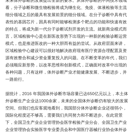
未来体外诊断的发展提出全新的要求。从体外诊断的不同技术领域
看，分子诊断和微生物检验将成为继生化、免疫、体液检验等主流
细分领域之后的最具有发展前景的细分领域。在分子诊断中具有代
表性的基因芯片，因具有同时能够检测多个靶点的功能和快速有效
的特点，将成为新一代分子诊断试剂开发的主流。就新商业模式而
言，区域检验中心是在新医改形势下出现的一种新的检验诊断运营
模式，也是推进医改的一种大胆而有益的尝试。从政府层面来讲，
区域检验中心建设可以很好地解决政府现有医疗资源合理配置及资
源有效整合和减少资金重复投入的问题。在不断变革的年代，我们
必须顺应新形势，以改革思维和创新模式，正确面对改革中出现的
各种问题，只有这样，体外诊断产业才能健康发展、不断进步，并
一路前行。
据统计，2016 年我国体外诊断市场容量已达650亿元以上，本土体
外诊断生产企业达1000余家，未来的全国体外诊断仍有较大的发展
空间。但我们也应客观地看到，我国部分体外诊断企业还很弱小，
国际化程度还不够高，需要我们共同努力和不断进步。在此背景
下，全国卫生产业企业管理协会医学检验产业分会、全国卫生产业
企业管理协会实验医学专业委员会和中国医疗器械行业协会体外诊