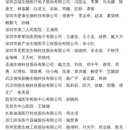
深圳迈瑞生物医疗电子股份有限公司：冯宣运、李爽、马光娜、陈
庚文、林嘉麟、白灵玉、吴标、邓巍、彭婷、谭俊
深圳市爱康生物科技有限公司：强勇平、李运奇、赵涛、夏荣榜、
赖鹏飞、孙楠
深圳市第二人民医院：王湘雨
深圳市希莱恒医用电子有限公司：王建东、王小龙、徐辉、戴大力
深圳市新产业生物医学工程股份有限公司：张小红
深圳市亚辉龙生物科技股份有限公司：胡德明、宋永波、于秋萍、
金海峰、王天时、郭艳纯
圣湘生物科技股份有限公司：戴立忠、刘佳、邓中平、唐瑶、邓
勇、纪博知、谭德勇、任小梅、吴康、章洪健、解亚平、艾颖娟
武汉瀚海新酶生物科技有限公司：杨广宇、金宏森、韩帅
武汉明德生物科技股份有限公司：陈莉莉、田力、徐敏、郭珊、谭
文广、蒋美辰
西安区域医学检验中心有限公司：郝晓柯
宜昌市中心医院：王晓璐
长春迪瑞医疗科技股份有限公司：周永清
浙江拱东医疗器械股份有限公司：施慧勇
郑州安图生物工程股份有限公司：杨增利、付光宇、郑业焕、蔡克