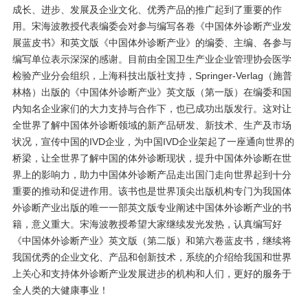
成长、进步、发展及企业文化、优秀产品的推广起到了重要的作
用。宋海波教授代表编委会对参与编写各卷《中国体外诊断产业发
展蓝皮书》和英文版《中国体外诊断产业》的编委、主编、各参与
编写单位表示深深的感谢。目前由全国卫生产业企业管理协会医学
检验产业分会组织，上海科技出版社支持，Springer-Verlag（施普
林格）出版的《中国体外诊断产业》英文版（第一版）在编委和国
内知名企业家们的大力支持与合作下，也已成功出版发行。这对让
全世界了解中国体外诊断领域的新产品研发、新技术、生产及市场
状况，宣传中国的IVD企业，为中国IVD企业架起了一座通向世界的
桥梁，让全世界了解中国的体外诊断现状，提升中国体外诊断在世
界上的影响力，助力中国体外诊断产品走出国门走向世界起到十分
重要的推动和促进作用。该书也是世界顶尖出版机构专门为我国体
外诊断产业出版的唯一一部英文版专业阐述中国体外诊断产业的书
籍，意义重大。宋海波教授希望大家继续发光发热，认真编写好
《中国体外诊断产业》英文版（第二版）和第六卷蓝皮书，继续将
我国优秀的企业文化、产品和创新技术，系统的介绍给我国和世界
上关心和支持体外诊断产业发展进步的机构和人们，更好的服务于
全人类的大健康事业！