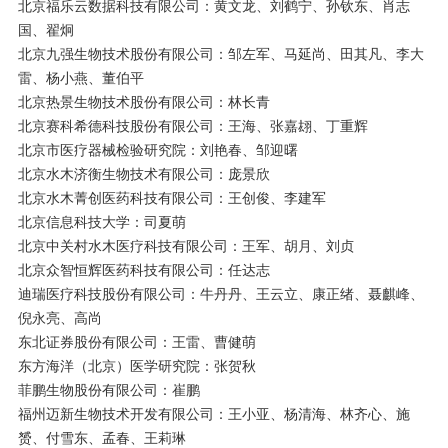
北京福乐云数据科技有限公司：黄文龙、刘鹤宁、孙钦东、肖志
国、翟炯
北京九强生物技术股份有限公司：邹左军、马延尚、田其凡、李大
雷、杨小燕、董伯平
北京热景生物技术股份有限公司：林长青
北京赛科希德科技股份有限公司：王海、张嘉翃、丁重辉
北京市医疗器械检验研究院：刘艳春、邹迎曙
北京水木济衡生物技术有限公司：庞景欣
北京水木菁创医药科技有限公司：王创俊、李建军
北京信息科技大学：司夏萌
北京中关村水木医疗科技有限公司：王军、胡月、刘贞
北京众智恒辉医药科技有限公司：任达志
迪瑞医疗科技股份有限公司：牛丹丹、王云立、康正绪、聂麒峰、
倪永亮、高尚
东北证券股份有限公司：王雷、曹健萌
东方海洋（北京）医学研究院：张贺秋
菲鹏生物股份有限公司：崔鹏
福州迈新生物技术开发有限公司：王小亚、杨清海、林齐心、施
赟、付雪东、孟春、王莉琳