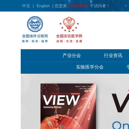
中文
|
English
| 您是第
125654042
个访问者！
产业分会
行业资讯
实验医学分会