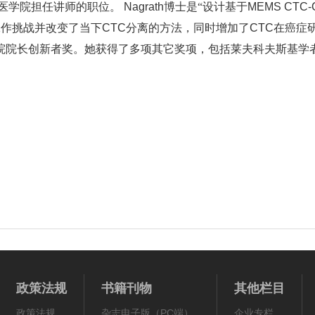
哈佛医学院担任讲师的职位。
Nagrath
博士是“设计基于
MEMS CTC-
工作挑战并改变了当下
CTC
分离的方法，同时增加了
CTC
在癌症
研究院院长创新者奖。她获得了多项其它奖项，包括莱夫科夫斯基
政策法规
书籍刊物
其他栏目
政策法规
杂志电子版（PC端）
企业专栏