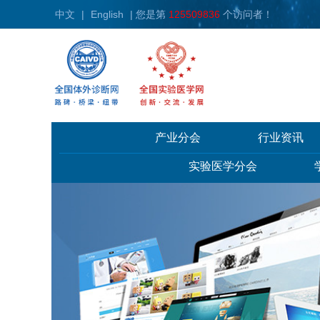
中文
|
English
| 您是第
125509836
个访问者！
产业分会
行业资讯
实验医学分会