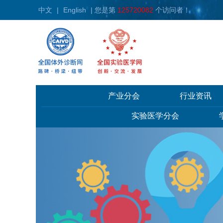
中文
|
English
| 您是第
125720082
个访问者！
产业分会
行业资讯
实验医学分会