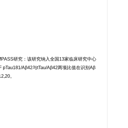
性COMPASS研究：该研究纳入全国13家临床研究中心
au181/Aβ42与tTau/Aβ42两项比值在识别Aβ
12,20
。