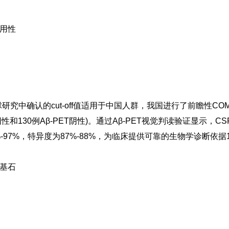
适用性
Aβ42在全球研究中确认的cut-off值适用于中国人群，我国进行了前瞻
和130例Aβ-PET阴性)。通过Aβ-PET视觉判读验证显示，CSF pT
%-97%，特异度为87%-88%，为临床提供可靠的生物学诊断依据
基石