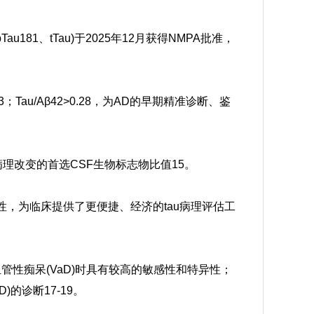
Tau181、tTau)于2025年12月获得NMPA批准，
023；Tau/Aβ42>0.28，为AD的早期精准诊断、鉴
为诊断AD病理改变的首选CSF生物标志物比值
15
。
有良好一致性，为临床提供了更便捷、经济的tau病理评估工
AD和血管性痴呆(VaD)时具有较高的敏感性和特异性；
D
)的诊断
17-19
。