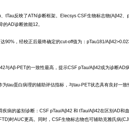
、tTau反映了
ATN
诊断框架。Elecsys CSF生物标志物(Aβ42、p
异的AD诊断效能
12
。
可达90%，经校正后最终确定的cut-off值为：pTau181/Aβ42>0.
。
Tau/Aβ42与Aβ-PET的一致性最高，提示CSF pTau/Aβ42或
-off值时，可作为tau蛋白病理的辅助评估指标，与tau-PET状态具
碍疾病的鉴别诊断：CSF pTau/Aβ42 和 tTau/Aβ42在区别
FTD)时AUC更高。同时，CSF生物标志物也可辅助克雅氏病(
CJ