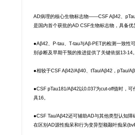
AD病理的核心生物标志物——CSF Aβ42、pTau
是国内首个获批的AD CSF生物标志物，具备优
●
Aβ42、P-tau、T-tau与Aβ-PET的检测一致性
别诊断及早期干预的推进提供了关键依据
13-14
●
相较于CSF Aβ42/Aβ40、tTau/Aβ42，p
●
CSF pTau181/Aβ42以0.037为cut
具
16
。
●
CSF Tau/Aβ42还可辅助AD与其他类型认知障
在区别AD源性痴呆和行为变异型额颞叶痴呆(bv