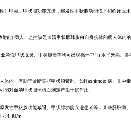
性）甲减，甲状腺功能亢进，继发性甲状腺功能低下和临床应用
放射能) 病人、监控缺乏血清甲状腺球蛋白自身抗体的病人体内
腺腺瘤、亚急性甲状腺炎、甲状腺癌等均可出现循环中Tg 水平升高。
参考
：
体内，有助于诊断某些甲状腺紊乱，如Hashimoto 病、非中毒性
体可能对血清甲状腺球蛋白测定产生干扰作用。
原发性甲状腺功能减退、甲状腺功能亢进患者等；某些肝脏病、
＜4 IU/ml