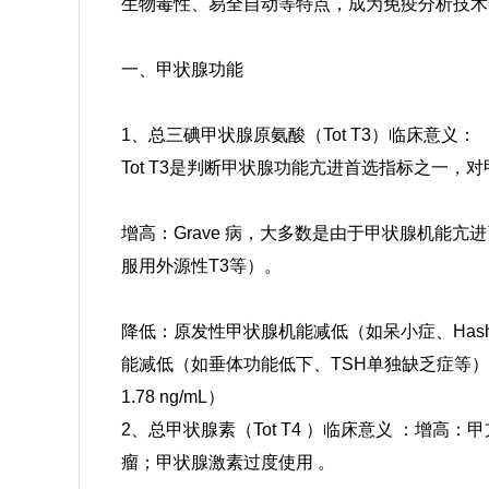
生物毒性、易全自动等特点，成为免疫分析技术
一、甲状腺功能
1、
总三碘甲状腺原氨酸
（Tot T3）临床意义：
Tot T3是判断
甲状腺功能亢进
首选指标之一，对
增高：Grave 病，大多数是由于甲状腺机能
服用外源性T3等）。
降低：原发性甲状腺机能减低（如呆小症、Has
能减低（如垂体功能低下、TSH单独缺乏症等）
1.78 ng/mL）
2、总甲状腺素（Tot T4 ）临床意义 ：
增高：甲
瘤；甲状腺激素过度使用 。