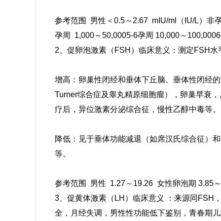
参考范围
男性＜0.5～2.67 mIU/ml（IU/L）
非孕
孕周 1,000～50,000
5-6孕周 10,000～100,000
6
2、促卵泡激素（
FSH
）临床意义：
测定FSH
增高：卵巢性闭经和垂体下丘脑、垂体性闭经的
Turner综合症及睾丸精原细胞瘤），卵巢早
疗后，异位激素分泌综合征，慢性乙醇中毒等。
降低：见于垂体功能减退（如席汉氏综合征）和
等。
参考范围
男性
1.27～19.26
女性
卵泡期 3.85
3、促黄体激素（LH）临床意义 ：
来源同FSH
全，月经失调，男性性功能低下鉴别，青春期儿