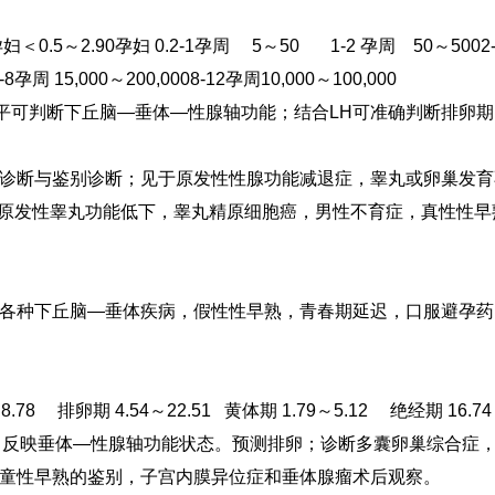
妇＜0.5～2.90
孕妇 0.2-1孕周 5～50
1-2 孕周 50～500
2
-8孕周 15,000～200,000
8-12孕周10,000～100,000
水平可判断下丘脑—垂体—性腺轴功能；结合LH可准确判断排卵期
诊断与鉴别诊断；见于原发性性腺功能减退症，睾丸或卵巢发育
衰，原发性睾丸功能低下，睾丸精原细胞癌，男性不育症，真性性
各种下丘脑—垂体疾病，假性性早熟，青春期延迟，口服避孕药
～8.78
排卵期 4.54～22.51
黄体期 1.79～5.12
绝经期 16.7
，反映垂体—性腺轴功能状态。预测排卵；诊断多囊卵巢综合症，卵
童性早熟的鉴别，子宫内膜异位症和垂体腺瘤术后观察。