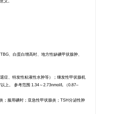
意义。
、TBG、白蛋白增高时、地方性缺碘甲状腺肿、
能减退症、特发性粘液性水肿等）；继发性甲状腺机
岁以上。
参考范围 1.34～2.73nmol/L （0.87–
炎；服用碘时；亚急性甲状腺炎；TSH分泌性肿