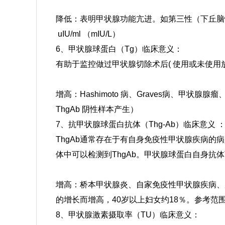
降低：表明甲状腺功能亢进。如第三性（下丘脑
uIU/ml （mIU/L）
6、甲状腺球蛋白（Tg）临床意义：
有助于监控做过甲状腺切除术后( 使用或未使用
增高：Hashimoto 病、Graves病、甲状
ThgAb 阴性样本产生）
7、抗甲状腺球蛋白抗体（Thg-Ab）临床意义 
ThgAb通常存在于有自身免疫性甲状腺疾病的病人
体中可以检测到ThgAb。甲状腺球蛋白自身抗
增高：桥本甲状腺炎、自家免疫性甲状腺疾病、
的增长而增高，40岁以上妇女约18％。
参考范围 
8、甲状腺激素摄取率（TU）临床意义：