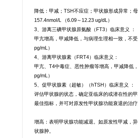
降低：甲减；TSH不应症；甲状腺形成异常；
157.4nmol/L （6.09～12.23 ug/dL）
3、游离三碘甲状腺原氨酸（FT3）临床意义 ：
甲亢增高，甲减降低，与病理生理相一致，不受
pg/mL）
4、游离甲状腺素（FRT4）临床意义：
甲亢、T4中毒症、恶性肿瘤等增高，甲减降低
pg/mL）
5、促甲状腺素（超敏）（hTSH）临床意义 ：
评估甲状腺的状态，确定亚临床的或潜在性的甲
最佳指标，并可对原发性甲状腺功能衰退的治疗
增高：表明甲状腺功能减退。如原发性甲减，异
状腺肿。