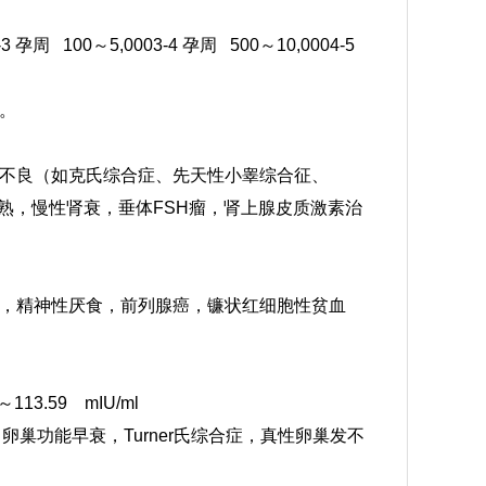
-3 孕周 100～5,000
3-4 孕周 500～10,000
4-5
。
不良（如克氏综合症、先天性小睾综合征、
早熟，慢性肾衰，垂体FSH瘤，肾上腺皮质激素治
，精神性厌食，前列腺癌，镰状红细胞性贫血
4～113.59 mIU/ml
巢功能早衰，Turner氏综合症，真性卵巢发不