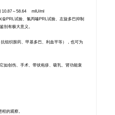
10.87～58.64 mIU/ml
奋PRL试验、氯丙嗪PRL试验、左旋多巴抑制
与鉴别有极大意义。
氯丙嗪、抗组织胺药、甲基多巴、利血平等），也可为
。
它如创伤、手术、带状疱疹、吸乳、肾功能衰
进程的观察。