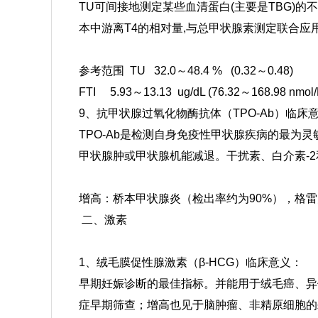
TU可间接地测定某些血清蛋白(主要是TBG)的
本中游离T4的相对量,与总甲状腺素测定联合应
参考范围 TU 32.0～48.4 % (0.32～0.48)
FTI 5.93～13.13 ug/dL (76.32～168.98 nmol/
9、抗甲状腺过氧化物酶抗体（TPO-Ab）临床
TPO-Ab是检测自身免疫性甲状腺疾病的最
甲状腺肿或甲状腺机能减退。干扰素、白介素-
增高：桥本甲状腺炎（检出率约为90%），格雷
二、激素
1、绒毛膜促性腺激素（β-HCG）临床意义：
早期妊娠诊断的最佳指标。并能用于绒毛癌、异
症早期筛查；增高也见于脑肿瘤、非精原细胞的