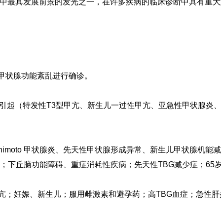
中最具发展前景的发光之一，在许多疾病的临床诊断中具有重大
甲状腺功能紊乱进行确诊。
亢进引起（特发性T3型甲亢、新生儿一过性甲亢、亚急性甲状腺炎
himoto 甲状腺炎、先天性甲状腺形成异常、新生儿甲状腺机
；下丘脑功能障碍、重症消耗性疾病；先天性TBG减少症；65
亢；妊娠、新生儿；服用雌激素和避孕药；高TBG血症；急性肝