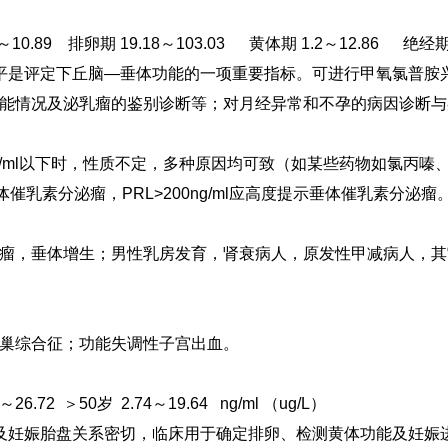
～10.89
排卵期 19.18～103.03
黄体期 1.2～12.86
绝经期 
水平是评定下丘脑—垂体功能的一项重要指标。可进行甲氧氯普胺兴
体功能情况及泌乳瘤的鉴别诊断等；对月经异常和不孕的病因诊断
100ng/ml以下时，性质不定，多种原因均可致（如某些药物如
垂体催乳素分泌瘤，PRL>200ng/ml应高度提示垂体催乳素分泌瘤
瘤，垂体增生；男性乳房发育，肾衰病人，原发性甲减病人，其
巢综合征；功能失调性子宫出血。
～26.72
＞50岁 2.74～19.64 ng/ml （ug/L）
及妊娠胎盘关系密切，临床用于确定排卵、检测黄体功能及妊娠