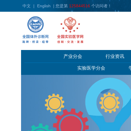
中文
|
English
| 您是第
125844516
个访问者！
产业分会
行业资讯
实验医学分会