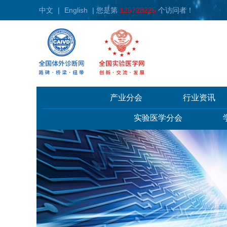
中文
|
English
| 您是第
125728225
个访问者！
产业分会
行业资讯
实验医学分会