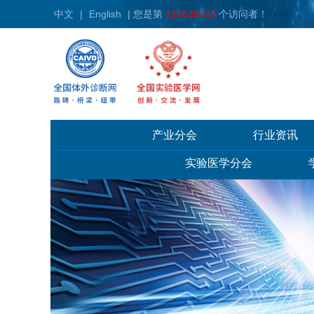
中文
|
English
| 您是第
125639103
个访问者！
产业分会
行业资讯
实验医学分会