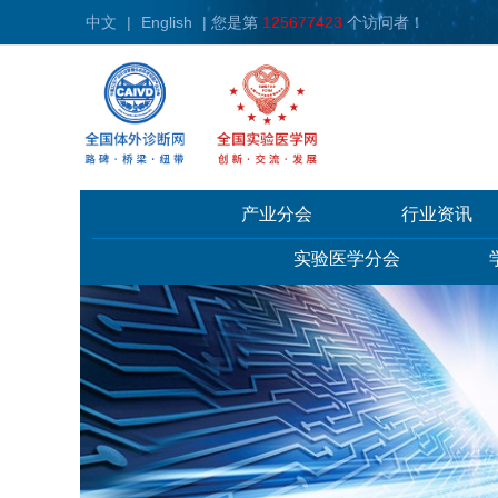
中文
|
English
| 您是第
125677423
个访问者！
产业分会
行业资讯
实验医学分会