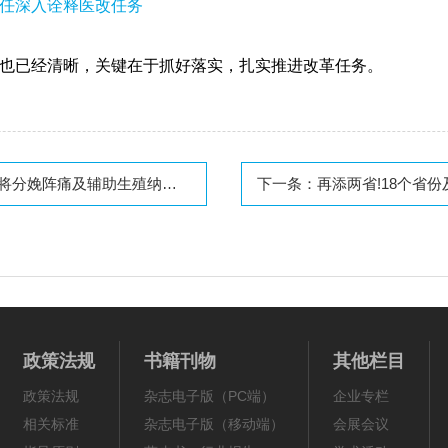
任深入诠释医改任务
也已经清晰，关键在于抓好落实，扎实推进改革任务。
分娩阵痛及辅助生殖纳入医保
下一条：
再添两省!18个省份
政策法规
书籍刊物
其他栏目
政策法规
杂志电子版（PC端）
企业专栏
相关标准
杂志电子版（移动端）
会展会议